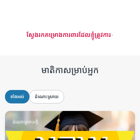
ស្វែងរកគម្រោងការពារដែលខ្ញុំត្រូវការ
មាតិកាសម្រាប់អ្នក
ទាំងអស់
ដំណោះស្រាយ
ដំណោះស្រាយថ្មី