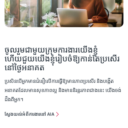
ចូលរួមជាមួយក្រុមការងារយើងខ្ញុំ
ហើយជួយយើងខ្ញុំរៀបចំឱ្យកាន់តែប្រសើរ
នៅថ្ងៃអនាគត
ប្រសិនបើអ្នកមានជំនឿលើការធ្វើឱ្យមានភាពប្រសើរ និងបង្កើត
អនាគតដែលមានសុខភាពល្អ និងមាននិរន្តរភាពជាងនេះ យើងចង់
ដឹងពីអ្នក។
ស្វែងយល់អំពីការងារនៅ AIA