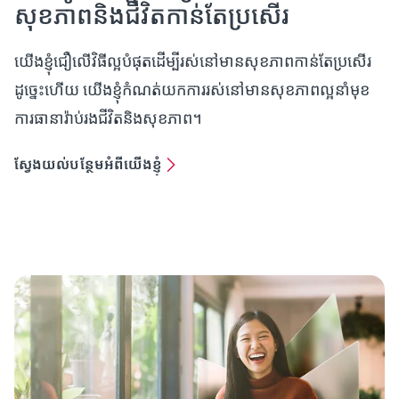
សុខភាពនិងជីវិតកាន់តែប្រសើរ
យើងខ្ញុំជឿលើវិធីល្អបំផុតដើម្បីរស់នៅមានសុខភាពកាន់តែប្រសើរ
ដូច្នេះហើយ យើងខ្ញុំកំណត់យកការរស់នៅមានសុខភាពល្អនាំមុខ
ការធានារ៉ាប់រងជីវិតនិងសុខភាព។
ស្វែងយល់បន្ថែមអំពីយើងខ្ញុំ