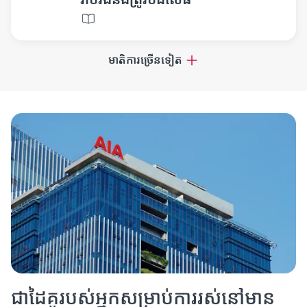
មាតិការច្រើនទៀត
ជាដៃគូរបស់អ្នកសម្រាប់ការរស់នៅមាន