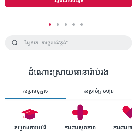
ស្វែងយល់បន្ថែម
ដំណោះស្រាយធានារ៉ាប់រង
សម្រាប់បុគ្គល
សម្រាប់ក្រុមហ៊ុន
គម្រោងការអប់រំ
ការពារសុខភាព
ការពារអាយុ