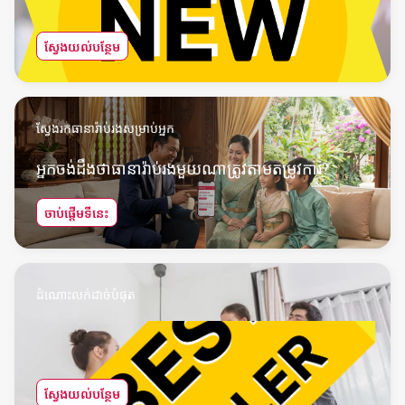
ស្វែងយល់បន្ថែម
ស្វែងរកធានារ៉ាប់រងសម្រាប់អ្នក
អ្នកចង់ដឹងថាធានារ៉ាប់រងមួយណាត្រូវតាមតម្រូវការ?
ចាប់ផ្តើមទីនេះ
ដំណោះលក់ដាច់បំផុត
ស្វែងយល់បន្ថែម