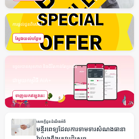
ការផ្តល់ជូនពិសេស
ស្វែងយល់បន្ថែម
ទទួលបានសុខភាព និងជីវិតកាន់តែប្រសើរ
ជាមួយកម្មវិធី AIA+
ទាញយកឥឡូវនេះ
Untitled design - 1
សេចក្តីជូនដំណឹងអំពី
មន្ទីរពេទ្យដែលការទាមទារសំណងធានា
រ៉ាប់រងនឹងត្រូវបដិសេធ