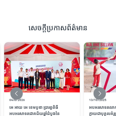
សេចក្តីប្រកាសព័ត៌មាន
04/6/2026
13/10/2025
អេ អាយ អេ ខេមបូឌា ប្រារព្ធពិធី
អបអរសាទរលោក ធ
អបអរសាទរជោគជ័យឆ្នាំដំបូងនៃ
ក្លាយជាបុគ្គលគំរ