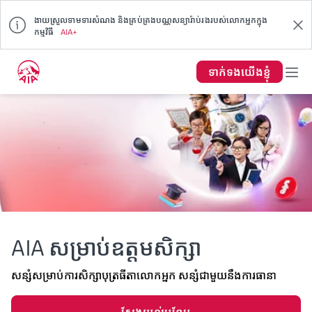
ងាយស្រួលទាមទារសំណង និងគ្រប់គ្រងបណ្ណសន្យារ៉ាប់រងរបស់លោកអ្នកក្នុង
កម្មវិធី
AIA+
ទាក់ទង​យើង​ខ្ញុំ
AIA សម្រាប់ឧត្តមសិក្សា
សន្សំសម្រាប់ការសិក្សាបុត្រធីតាលោកអ្នក សន្សំជាមួយនឹងការធានា