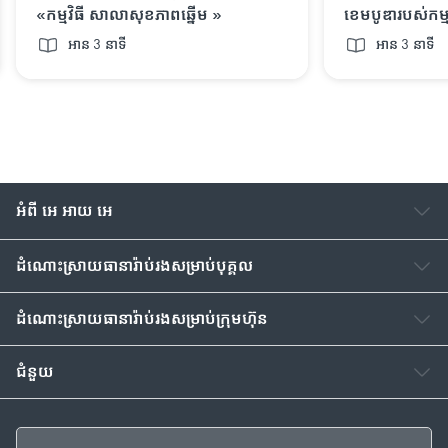
«កម្មវិធី សាលាសុខភាពឆ្នើម »
ខេមបូឌារបស់កម្ម
Billion Local H
អាន 3 នាទី
អាន 3 នាទី
អំពី អេ អាយ អេ
ដំណោះស្រាយធានារ៉ាប់រង​សម្រាប់បុគ្គល
ដំណោះស្រាយធានារ៉ាប់រង​សម្រាប់ក្រុមហ៊ុន
ជំនួយ