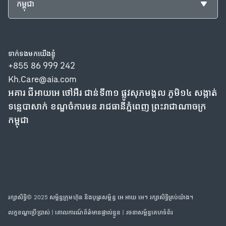
កម្ពុជា
ទាក់ទង​មក​យើង​ខ្ងុំ
+855 86 999 242
Kh.Care@aia.com
អគារ ជីអាយអេ ថៅអឺរ ជាន់ទី៣១ ផ្លូវសុភមង្គល ភូមិ១៤ សង្កាត់
ទន្លេបាសាក់ ខណ្ឌចំការមន រាជធានីភ្នំពេញ ព្រះរាជាណាចក្រ
កម្ពុជា
រក្សាសិទ្ធិ© 2025 សម្ព័ន្ធក្រុមហ៊ុន និងបុត្រសម្ព័ន្ធ អេ អាយ អេ។ រក្សាសិទ្ធិគ្រប់យ៉ាង។
លក្ខខណ្ឌប្រើប្រាស់
|
គោលការណ៍ព័ត៌មានផ្ទាល់ខ្លួន
|
រចនាសម្ព័ន្ធគេហទំព័រ