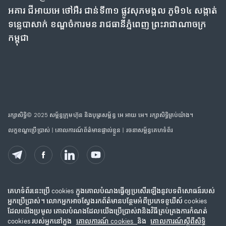
អគារ ជីអាយអេ ថៅអឺរ ជាន់ទី៣១ ផ្លូវសុភមង្គល ភូមិ១៤ សង្កាត់
ទន្លេបាសាក់ ខណ្ឌចំការមន រាជធានីភ្នំពេញ ព្រះរាជាណាចក្រ
កម្ពុជា
រក្សាសិទ្ធិ© 2025 សម្ព័ន្ធក្រុមហ៊ុន និងបុត្រសម្ព័ន្ធ អេ អាយ អេ។ រក្សាសិទ្ធិគ្រប់យ៉ាង។
លក្ខខណ្ឌប្រើប្រាស់
|
គោលការណ៍ព័ត៌មានផ្ទាល់ខ្លួន
|
រចនាសម្ព័ន្ធគេហទំព័រ
គេហទំព័រនេះប្រើ cookies ក្នុងគោលបំណងធ្វើឲ្យប្រសើរឡើងនូវបទពិសោធន៍របស់
អ្នកប្រើប្រាស់។ លោកអ្នកអាចស្វែងរកព័ត៌មានបន្ថែមអំពីប្រភេទខូឃីស៍ cookies
ដែលយើងប្រមូល គោលបំណងដែលយើងប្រើប្រាស់វានិងវិធីគ្រប់គ្រងការកំណត់
cookies របស់អ្នកនៅក្នុង
គោលការណ៍ cookies
និង
គោលការណ៍ស្តីពីសិទ្ធិ