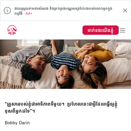
ងាយស្រួលទាមទារសំណង និងគ្រប់គ្រងបណ្ណសន្យារ៉ាប់រងរបស់លោកអ្នកក្នុង
កម្មវិធី
AIA+
Back
ទាក់ទង​យើង​ខ្ញុំ
“គ្រួសាររបស់ខ្ញុំជាអាទិភាពទីមួយ។ ប្រហែលនេះជាអ្វីដែលធ្វើឲ្យខ្ញុំ
ខុសពីអ្នកដទៃ”។
Bobby Darin