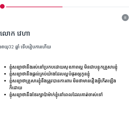
លោក វេហា
អាយុ32 ឆ្នាំ ទើបរៀបការហើយ
ខ្ញុំសន្យាថានឹងរស់នៅប្រកបដោយសុខភាពល្អ មិនជាបន្ទុកគ្រួសារខ្ញុំ
ខ្ញុំសន្យាថានឹងផ្តល់គ្រប់យ៉ាងដែលល្អបំផុតឲ្យកូនខ្ញុំ
ខ្ញុំសន្យាថាគ្រួសារខ្ញុំនឹងត្រូវបានការពារ មិនថាមានរឿងអ្វីកើតឡើង
ក៏ដោយ
ខ្ញុំសន្យាថានឹងថែរក្សាប៉ាម៉ាក់ខ្ញុំនៅពេលដែលគាត់ចាស់ទៅ