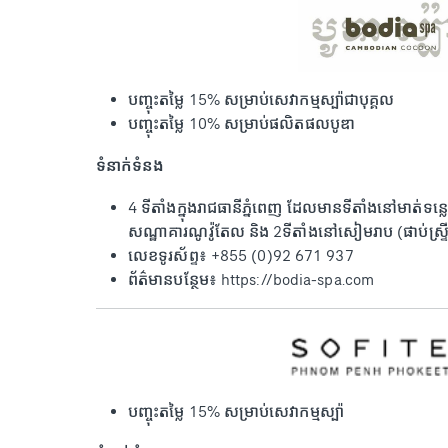
បញ្ចុះតម្លៃ 15% សម្រាប់សេវាកម្មស្ប៉ាជាបុគ្គល
បញ្ចុះតម្លៃ 10% សម្រាប់ផលិតផលបូឌា
ទំនាក់ទំនង
4 ទីតាំងក្នុងរាជធានីភ្នំពេញ ដែលមានទីតាំងនៅមាត់ទ
សណ្ឋាគារណូវ៉ូតែល និង 2ទីតាំងនៅសៀមរាប (ផាប់ស្ទ្រី
លេខទូរស័ព្ទ៖ +855 (0)92 671 937
ព័ត៌មានបន្ថែម៖ https://bodia-spa.com
បញ្ចុះតម្លៃ 15% សម្រាប់សេវាកម្មស្ប៉ា