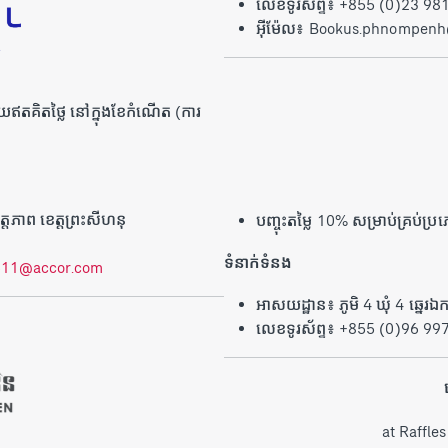
លេខទូរស័ព្ទ៖ +855 (0)23 98
អ៊ីម៉ែល៖ Bookus.phnompenh
 ដោយឥតគិតថ្លៃ នៅក្នុងខែកំណើត (ការ
មិត្តភាព ខេត្តព្រះសីហនុ
បញ្ចុះតម្លៃ 10% សម្រាប់គ្រប់ប្រភ
ទំនាក់ទំនង
11@accor.com
អាសយដ្ឋាន៖ ភូមិ 4 ឃុំ 4 ឆ្នេរឯក
លេខទូរស័ព្ទ៖ +855 (0)96 99
at Raffle