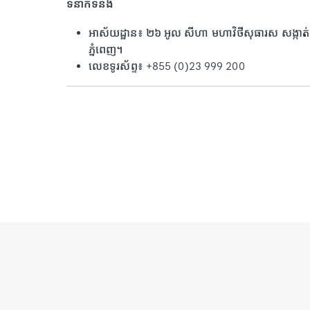
ទំនាក់ទំនង
អាស័យដ្ឋាន៖ ២៦ អូល សីហា មហាវិថីសុធារស សង្កាត់ទ
ភ្នំពេញ។
លេខទូរស័ព្ទ៖ +855 (0)23 999 200