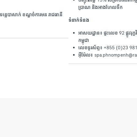
ប្រាណ និងអាងហែលទឹក
ន្លេបាសាក់ ខណ្ឌចំការមន រាជធានី
ទំនាក់ទំនង
អាសយដ្ឋាន៖ ផ្ទះលេខ 92 ផ្លូវរុក្ខ
កម្ពុជា
លេខទូរស័ព្ទ៖ +855 (0)23 98
អ៊ីម៉ែល៖ spa.phnompenh@ra