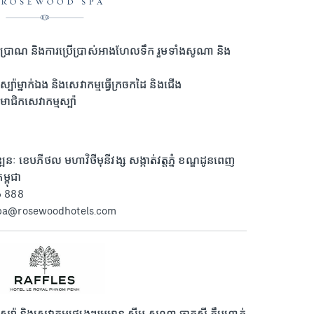
ាត់ប្រាណ និងការប្រើប្រាស់អាងហែលទឹក រួមទាំងសូណា និង
ស្ប៉ាម្នាក់ឯង និងសេវាកម្មធ្វើក្រចកដៃ និងជើង
មាជិកសេវាកម្មស្ប៉ា
នៈ ខេបភីថល មហាវិថីមុនីវង្ស សង្កាត់វត្តភ្នំ ខណ្ឌដូនពេញ
្ពុជា
6 888
spa@rosewoodhotels.com
ស្ប៉ា និងសេវាកម្មផ្សេងៗរួមមាន ស្ទីម សូណា ចាកូស៊ី ក្លឹបហាត់