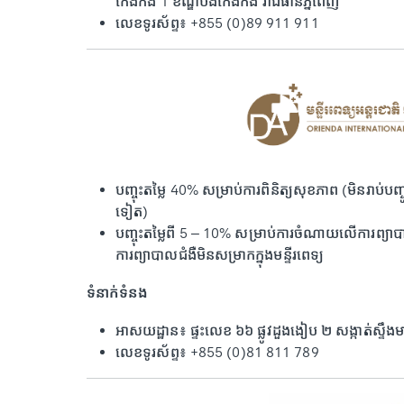
កេងកង 1 ខណ្ឌបឹងកេងកង រាជធានីភ្នំពេញ
លេខទូរស័ព្ទ៖ +855 (0)89 911 911
បញ្ចុះតម្លៃ 40% សម្រាប់ការពិនិត្យសុខភាព (មិនរាប់ប
ទៀត)
​​​​​​បញ្ចុះតម្លៃពី 5 – 10% សម្រាប់ការចំណាយលើការព្យាប
ការព្យាបាលជំងឺ​​មិនសម្រាកក្នុងមន្ទីរពេទ្យ
ទំនាក់ទំនង
អាសយដ្ឋាន៖ ផ្ទះលេខ ៦៦ ផ្លូវដួងងៀប ២ សង្កាត់ស្ទឹ
លេខទូរស័ព្ទ៖ +855 (0)81 811 789