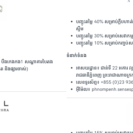
បញ្ចុះតម្លៃ 40% សម្រាប់ក្លឹបហ
ស្ទីម
បញ្ចុះតម្លៃ 30% សម្រាប់សេវាកម្ម
បញ្ចុះតម្លៃ 10% សម្រាប់កញ្ចប់ស
ទំនាក់ទំនង
ន្លេ បឹងកេងកង1 សណ្ឋាគារបៃតង
អាសយដ្ឋាន៖ ជាន់ទី 22 អគារ វឌ្ឍ
ត និងផ្សារចាស់)
រាជធានីភ្នំពេញ ព្រះរាជាណាចក្រកម
លេខទូរស័ព្ទ៖ +855 (0)23 93
អ៊ីម៉ែល៖ phnompenh.sense
បញ្ចុះតម្លៃ 15% សម្រាប់សេវាកម្ម