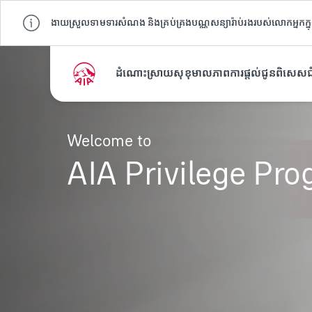
ងាយស្រួលទាមទារសំណង និងគ្រប់គ្រងបណ្ណសន្យារ៉ាប់រងរបស់លោកអ្នកក្នុ
ដំណោះស្រាយ
សុខុមាលភាព
ការផ្តល់ជូនពិសេស
ជ
Welcome to
AIA Privilege Pr