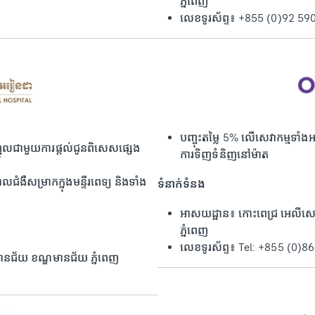
ភ្នំពេញ
លេខទូរស័ព្ទ៖ +855 (0)92 59
បញ្ចុះតម្លៃ 5% ​​​​​​លើសេវាកម
ញ្ចូលជាមួយការផ្តល់ជូនពិសេសផ្សេង
ការទិញទំនិញនៅម៉ាត
ាលជំងឺសម្រាកក្នុងមន្ទីរពេទ្យ និងទាំង
ទំនាក់ទំនង
អាសយដ្ឋាន៖ កោះពេជ្រ អេលីសេ 
ភ្នំពេញ
លេខទូរស័ព្ទ៖ Tel: +855 (0)8
ងមានជ័យ ខណ្ឌមានជ័យ ភ្នំពេញ