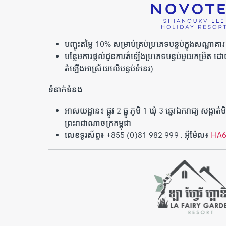
បញ្ចុះតម្លៃ 10% សម្រាប់គ្រប់ប្រភេទបន្ទប់ក្នុងសណ្ឋាគារ
​​​​​​បន្ថែមការផ្តល់ជូនការតំឡើងប្រភេទបន្ទប់មួយកម្រិត
តំឡើងអាស្រ័យលើបន្ទប់ទំនេរ)
ទំនាក់ទំនង
អាសយដ្ឋាន៖ ផ្លូវ 2 ធ្នូ ភូមិ 1 ឃុំ 3 ឆ្នេរឯករាជ្យ សង្កាត់
ព្រះរាជាណាចក្រកម្ពុជា
លេខទូរស័ព្ទ៖ +855 (0)81 982 999 ; អ៊ីម៉ែល៖
HA6