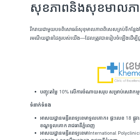
សុខភាពនិងសុខមាលភ
រីករាយជាមួយបទពិសោធន៍សុខុមាលភាពពិសេសគ្រប់ទីកន្លែងដែ
រមណីយដ្ឋានដៃគូរបស់យើង—ដែលត្រូវបានរៀបចំឡើងដើម្បីជ
បញ្ចុះតម្លៃ 10% លើការចំណាយសរុប សម្រាប់សេវាកម្ម
ទំនាក់ទំនង
អាសយដ្ឋានមន្ទីរពេទ្យខេមាទួលគោក៖ ផ្ទះលេខ 18 ផ្លូវល
ខណ្ឌទួលគោក រាជធានីភ្នំពេញ
អាសយដ្ឋានមន្ទីរពេទ្យខេមាInternational Polyclinic៖