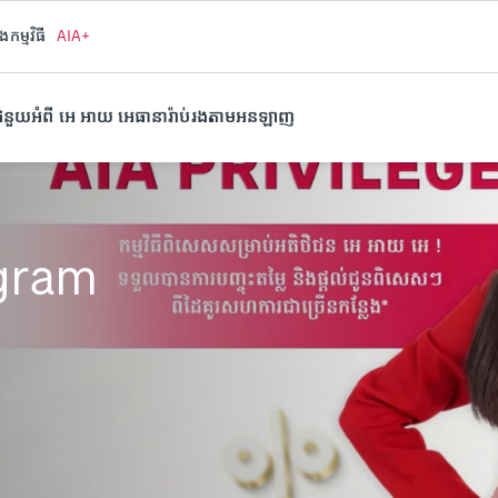
ងកម្មវិធី
AIA+
ំនួយ
អំពី អេ អាយ អេ
ធានារ៉ាប់រងតាមអនឡាញ
ogram