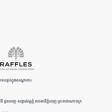
េទបន្ទប់ក្នុងសណ្ឋាគារ
វិថី ដូនពេញ សង្កាត់វត្តភ្នំ រាជធានីភ្នំពេញ ព្រះរាជាណាចក្រ