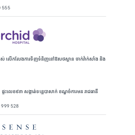
0 555
្មទាំងអស់ លើកលែងការទិញទំនិញនៅឱសថស្ថាន ចាក់វ៉ាក់សាំង និង
ផ្ទះលេខ៩៣ សង្កាត់ទន្លេបាសាក់ ខណ្ឌចំការមន រាជធានី
6 999 528