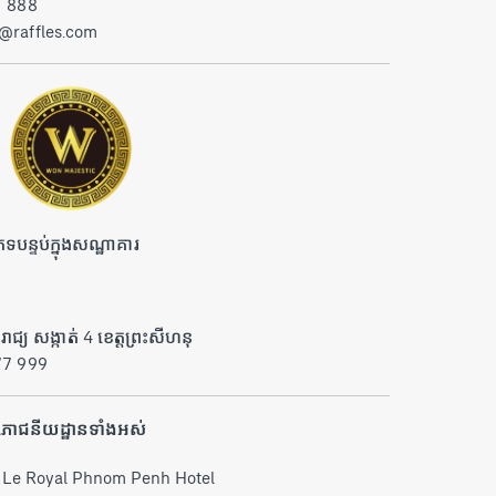
1 888
@raffles.com
េទបន្ទប់ក្នុងសណ្ឋាគារ
រាជ្យ សង្កាត់ 4 ខេត្តព្រះសីហនុ
77 999
ភោជនីយដ្ឋានទាំងអស់
s Le Royal Phnom Penh Hotel