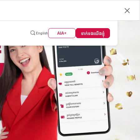
ទាក់ទង​យើង​ខ្ញុំ
AIA+
English