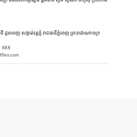
វិថី ដូនពេញ សង្កាត់វត្តភ្នំ រាជធានីភ្នំពេញ ព្រះរាជាណាចក្រ
1 888
ffles.com