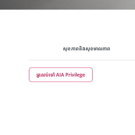
សុខភាពនិងសុខមាលភាព
ត្រលប់ទៅ AIA Privilege