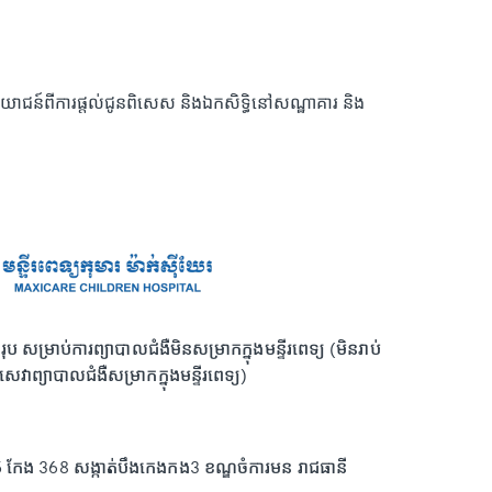
ោជន៍ពីការផ្តល់ជូនពិសេស និងឯកសិទ្ធិនៅសណ្ឋាគារ និង
ម្រាប់ការព្យាបាលជំងឺ​​មិនសម្រាកក្នុងមន្ទីរពេទ្យ (មិនរាប់
េវាព្យាបាលជំងឺសម្រាកក្នុងមន្ទីរពេទ្យ)
95 កែង 368 សង្កាត់បឹងកេងកង3 ខណ្ឌចំការមន រាជធានី