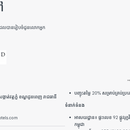
ៅ
សៗដែលបានរៀបចំជូនលោកអ្នក
បញ្ចុះតម្លៃ 20% សម្រាប់គ្រប់ប្រភ
កាត់វត្តភ្នំ ខណ្ឌដូនពេញ រាជធានី
ទំនាក់ទំនង
អាសយដ្ឋាន៖ ផ្ទះលេខ 92 ផ្លូវរុក្ខ
tels.com
កម្ពុជា