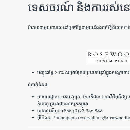
ទេសចរណ៍ និងការរស់ន
រីករាយជាមួយការរស់នៅប្រចាំថ្ងៃជាមួយនឹងឯកសិទ្ធិពិសេ
បញ្ចុះតម្លៃ 20% សម្រាប់គ្រប់ប្រភេទបន្ទប់ក្នុងសណ្ឋាគារ
ទំនាក់ទំនង
អាសយដ្ឋាន៖ អគារ វឌ្ឍនៈ ខែបភីថល មហាវិថីមុនីវង្ស សង្
ភ្នំពេញ ព្រះរាជាណាចក្រកម្ពុជា
លេខទូរស័ព្ទ៖ +855 (0)23 936 888
អ៊ីម៉ែល៖ Phnompenh.reservations@rosewoodho