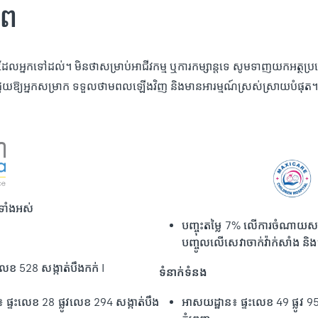
ាព
លអ្នកទៅដល់។ មិនថាសម្រាប់អាជីវកម្ម ឬការកម្សាន្តទេ សូមទាញយកអត្ថប្រយ
ួយឱ្យអ្នកសម្រាក ទទួលថាមពលឡើងវិញ និងមានអារម្មណ៍ស្រស់ស្រាយបំផុត។
ទាំងអស់
បញ្ចុះតម្លៃ 7% លើការចំណាយសរុប ស
បញ្ចូលលើសេវាចាក់វ៉ាក់សាំង និងស
េខ 528 សង្កាត់បឹងកក់​ I
ទំនាក់ទំនង
 ផ្ទះលេខ 28 ផ្លូវលេខ 294 សង្កាត់បឹង
អាសយដ្ឋាន៖ ផ្ទះលេខ 49 ផ្លូវ 