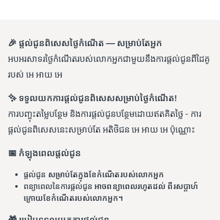
🎉 ផ្តល់ជូនពិសេសថ្ងៃកំណើត — សម្រាប់តែអ្នក
អបអរសាទរថ្ងៃកំណើតរបស់លោកអ្នកជាមួយនឹងការផ្តល់ជូនពីដៃគូ
របស់ អេ អាយ អេ
✨ ទទួលយកការផ្តល់ជូនពិសេសសម្រាប់ថ្ងៃកំណើត!
ការបញ្ចុះតម្លៃបន្ថែម និងការផ្តល់ជូនបន្ថែមដោយឥតគិតថ្លៃ - ការ
ផ្តល់ជូនពិសេសនេះសម្រាប់តែ អតិថិជន អេ អាយ​ អេ​ ប៉ុណ្ណោះ
📅 កំឡុងពេលផ្តល់ជូន
ផ្តល់ជូន
សម្រាប់តែក្នុងខែកំណើតរបស់លោកអ្នក
ពន្យាពេលនៃការផ្តល់ជូន
អាចពន្យាពេលរហូតដល់ ពីរសប្តាហ៍
ក្រោយខែកំណើតរបស់លោកអ្នក។