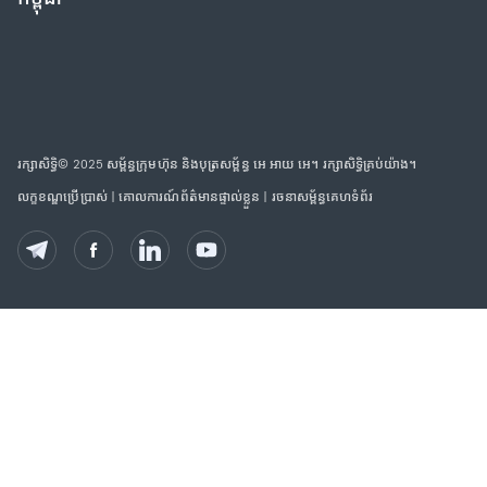
រក្សាសិទ្ធិ© 2025 សម្ព័ន្ធក្រុមហ៊ុន និងបុត្រសម្ព័ន្ធ អេ អាយ អេ។ រក្សាសិទ្ធិគ្រប់យ៉ាង។
លក្ខខណ្ឌប្រើប្រាស់
|
គោលការណ៍ព័ត៌មានផ្ទាល់ខ្លួន
|
រចនាសម្ព័ន្ធគេហទំព័រ