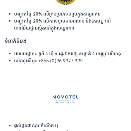
បញ្ចុះតម្លៃ 20%
លើគ្រប់ប្រភេទបន្ទប់ក្នុងសណ្ឋាគារ
បញ្ចុះតម្លៃ 20%
លើការទទួលទានអាហារ និងភេសជ្ជៈនៅ
ភោជនីយដ្ឋានស្ថិតនៅក្នុងសណ្ឋាគារ
ទំនាក់ទំនង
អាសយដ្ឋាន៖ ភូមិ 4 ឃុំ 4 ឆ្នេរឯករាជ្យ សង្កាត់ 4 ខេត្តព្រះសីហនុ
លេខទូរស័ព្ទ៖ +855 (0)96 9977 999
ផ្តល់ជូនជានំខួបកំណើត ឬ