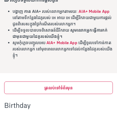
🎁 របៀបទទួលយកការផ្តល់ជូន
បង្ហាញ
កាត AIA+
របស់លោកអ្នកតាមរយៈ
AIA+ Mobile App
នៅតាមទីកន្លែងដៃគូរបស់ អេ អាយ អេ ដើម្បីរីករាយជាមួយការផ្តល់
ជូនពិសេសក្នុងថ្ងៃកំណើតរបស់លោកអ្នក។
ដើម្បីទទួលបានបទពិសោធន៍ដ៏រីករាយ
សូមលោកអ្នកធ្វើការកក់
ជាមុនជាមួយដៃគូរបស់យើងខ្ញុំ។
សូមកុំភ្លេចបញ្ចូលអេប
AIA+ Mobile App
ដើម្បីចូលទៅកាន់កាត
របស់លោកអ្នក នៅមុខពេលលោកអ្នកទៅដល់កន្លែងដៃគូរបស់យើង
ខ្ញុំ។
ត្រលប់ទៅទំព័រមុន
Birthday