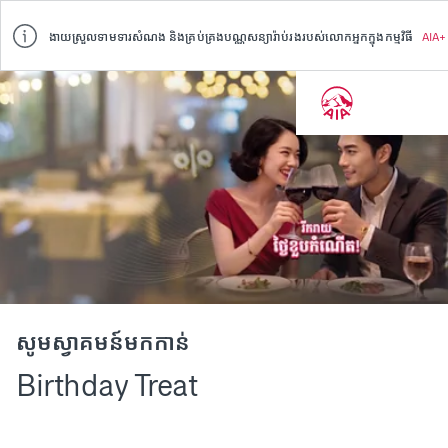
ងាយស្រួលទាមទារសំណង និងគ្រប់គ្រងបណ្ណសន្យារ៉ាប់រងរបស់លោកអ្នកក្នុងកម្មវិធី
AIA+
សូមស្វាគមន៍មកកាន់
Birthday Treat