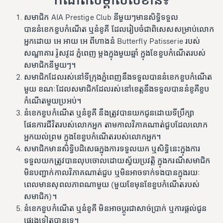
សមាជិក AIA Prestige Club នីមួយៗមានសិទ្ធិទទួល
បាននំខេកខួបកំណើត ឬនំខូគី ដែលរៀបចំជាពិសេសសម្រាប់លោក
អ្នកដោយ អេ អាយ អេ ពីហាងនំ Butterfly Patisserie របស់
សណ្ឋាគារ រ៉ូសវូដ ភ្នំពេញ ម្តងក្នុងមួយឆ្នាំ ក្នុងខែខួបកំណើតរបស់
សមាជិកនីមួយៗ។
សមាជិកដែលរស់នៅទីក្រុងភ្នំពេញនឹងទទួលបាននំខេកខួបកំណើត
មួយ ខណៈដែលសមាជិកដែលរស់នៅខេត្តនឹងទទួលបាននំខូគីខួប
កំណើតមួយប្រអប់។
នំខេកខួបកំណើត ឬនំខូគី នឹងត្រូវបានយកជូនដោយទីប្រឹក្សា
ផែនការជីវិតរបស់លោកអ្នក តាមកាលវិភាគណាត់ជួបដែលលោក
អ្នកយល់ព្រម ក្នុងខែខួបកំណើតរបស់លោកអ្នក។
សមាជិកមានសិទ្ធិបដិសេធក្នុងការទទួលយក ឬសិទ្ធិនេះក្នុងការ
ទទួលយកត្រូវបានលុបចោលដោយស្វ័យប្រវត្តិ ក្នុងករណីសមាជិក
មិនបញ្ជាក់កាលវិភាគណាត់ជួប ឬមិនអាចទាក់ទងបានក្នុងរយៈ
ពេលមានសុពលភាពណាមួយ (មួយខែមុនខែខួបកំណើតរបស់
សមាជិក)។
នំខេកខួបកំណើត ឬនំខូគី មិនអាចប្តូរជាសាច់ប្រាក់ ឬការផ្តល់ជូន
ផ្សេងទៀតបានទេ។