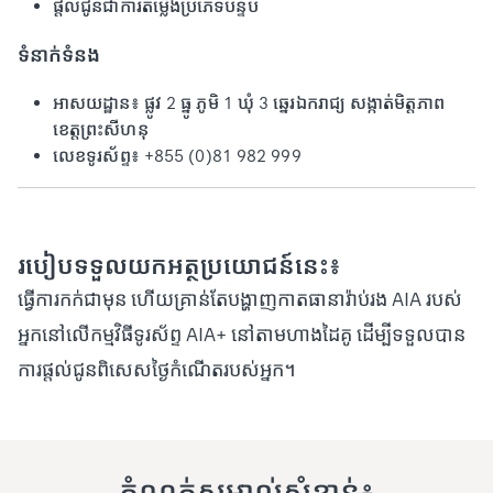
ផ្តល់ជូនជាការតម្លើងប្រភេទបន្ទប់
ទំនាក់ទំនង
អាសយដ្ឋាន៖ ផ្លូវ 2 ធ្នូ ភូមិ 1 ឃុំ 3 ឆ្នេរឯករាជ្យ សង្កាត់មិត្តភាព
ខេត្តព្រះសីហនុ
លេខទូរស័ព្ទ៖ +855 (0)81 982 999
របៀបទទួលយកអត្ថប្រយោជន៍នេះ៖
ធ្វើការកក់ជាមុន ហើយគ្រាន់តែបង្ហាញកាតធានារ៉ាប់រង AIA របស់
អ្នកនៅលើកម្មវិធីទូរស័ព្ទ AIA+ នៅតាមហាងដៃគូ ដើម្បីទទួលបាន
ការផ្តល់ជូនពិសេសថ្ងៃកំណើតរបស់អ្នក។
កំណត់សម្គាល់សំខាន់៖