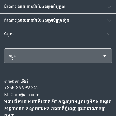
ដំណោះស្រាយធានារ៉ាប់រង​សម្រាប់បុគ្គល
ដំណោះស្រាយធានារ៉ាប់រង​សម្រាប់ក្រុមហ៊ុន
ជំនួយ
កម្ពុជា
ទាក់ទង​មក​យើង​ខ្ងុំ
+855 86 999 242
Kh.Care@aia.com
អគារ ជីអាយអេ ថៅអឺរ ជាន់ទី៣១ ផ្លូវសុភមង្គល ភូមិ១៤ សង្កាត់
ទន្លេបាសាក់ ខណ្ឌចំការមន រាជធានីភ្នំពេញ ព្រះរាជាណាចក្រ
កម្ពុជា