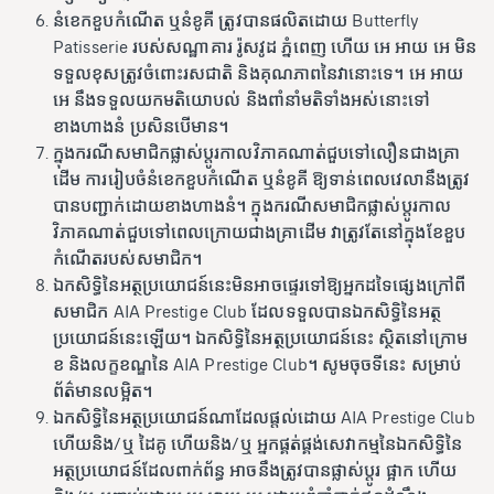
នំខេកខួបកំណើត ឬនំខូគី ត្រូវបានផលិតដោយ Butterfly
Patisserie របស់សណ្ឋាគារ រ៉ូសវូដ ភ្នំពេញ ហើយ អេ អាយ អេ មិន
ទទួលខុសត្រូវចំពោះរសជាតិ និងគុណភាពនៃវានោះទេ។ អេ អាយ
អេ នឹងទទួលយកមតិយោបល់ និងពាំនាំមតិទាំងអស់នោះទៅ
ខាងហាងនំ ប្រសិនបើមាន។
ក្នុងករណីសមាជិកផ្លាស់ប្តូរកាលវិភាគណាត់ជួបទៅលឿនជាងគ្រា
ដើម ការរៀបចំនំខេកខួបកំណើត ឬនំខូគី ឱ្យទាន់ពេលវេលានឹងត្រូវ
បានបញ្ជាក់ដោយខាងហាងនំ។ ក្នុងករណីសមាជិកផ្លាស់ប្តូរកាល
វិភាគណាត់ជួបទៅពេលក្រោយជាងគ្រាដើម វាត្រូវតែនៅក្នុងខែខួប
កំណើតរបស់សមាជិក។
ឯកសិទ្ធិនៃអត្ថប្រយោជន៍នេះមិនអាចផ្ទេរទៅឱ្យអ្នកដទៃផ្សេងក្រៅពី
សមាជិក AIA Prestige Club ដែលទទួលបានឯកសិទ្ធិនៃអត្ថ
ប្រយោជន៍នេះឡើយ។ ឯកសិទ្ធិនៃអត្ថប្រយោជន៍នេះ ស្ថិតនៅក្រោម
ខ និងលក្ខខណ្ឌនៃ AIA Prestige Club។ សូមចុចទីនេះ សម្រាប់
ព័ត៌មានលម្អិត។
ឯកសិទ្ធិនៃអត្ថប្រយោជន៍ណាដែលផ្តល់ដោយ AIA Prestige Club
ហើយនិង/ឬ ដៃគូ ហើយនិង/ឬ អ្នកផ្គត់ផ្គង់សេវាកម្មនៃឯកសិទ្ធិនៃ
អត្ថប្រយោជន៍ដែលពាក់ព័ន្ធ អាចនឹងត្រូវបានផ្លាស់ប្តូរ ផ្អាក ហើយ