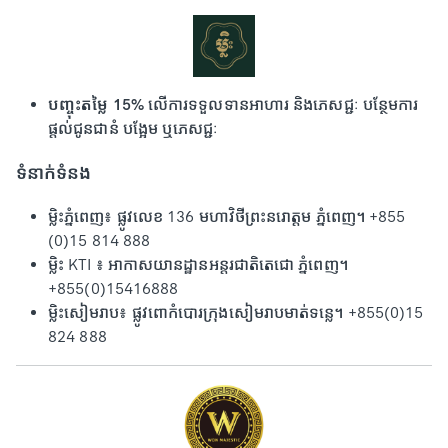
បញ្ចុះតម្លៃ 15%
លើការទទួលទានអាហារ និងភេសជ្ជៈ បន្ថែមការ
ផ្តល់ជូនជានំ បង្អែម ឬភេសជ្ជៈ
ទំនាក់ទំនង
ម្លិះភ្នំពេញ៖ ផ្លូវលេខ 136 មហាវិថីព្រះនរោត្តម ភ្នំពេញ។ +855
(0)15 814 888
ម្លិះ KTI ៖ អាកាសយានដ្ឋានអន្តរជាតិតេជោ ភ្នំពេញ។
+855(0)15416888
ម្លិះសៀមរាប៖ ផ្លូវពោកំបោរក្រុងសៀមរាបមាត់ទន្លេ។ +855(0)15
824 888