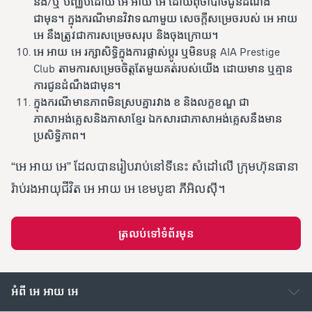
និង/ឬ បញ្ឈប់ដោយ អេ អាយ អេ ដោយពុំចាំបាច់ជូនដំណឹង
ជាមុន។ ក្នុងករណីមានវិវាទណាមួយ សេចក្តីសម្រេចរបស់ អេ អាយ
អេ នឹងត្រូវជាការសម្រេចសរុប និងចុងក្រោយ។
អេ អាយ អេ រក្សាសិទ្ធិក្នុងការផ្លាស់ប្តូរ ឬមិនបន្ត AIA Prestige
Club តាមការសម្រេចចិត្តតែមួយគត់របស់យើង ដោយមាន ឬគ្មាន
ការជូនដំណឹងជាមុន។
ក្នុងករណីមានភាពមិនស្របគ្នារវាង ខ និងលក្ខខណ្ឌ ជា
ភាសាអង់គ្លេសនិងភាសាខ្មែរ ឯកសារជាភាសាអង់គ្លេសនឹងមាន
ប្រសិទ្ធិភាព។
“អេ អាយ អេ” ដែលបានរៀបរាប់នៅទីនេះ សំដៅលើ ក្រុមហ៊ុនធានា
រ៉ាប់រងអាយុជីវិត អេ អាយ អេ ខេមបូឌា ភីអិលស៊ី។
ត្រលប់ទៅទំព័រមុន
អំពី អេ អាយ អេ