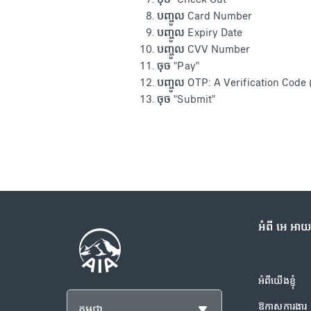
បញ្ចូល Card Number
បញ្ចូល Expiry Date
បញ្ចូល CVV Number
ចុច "Pay"
បញ្ចូល OTP: A Verification Code 
ចុច "Submit"
អំពី អេ អា
អំពីយើងខ្ញុំ
ឱកាសការងារ
កម្ពុជា