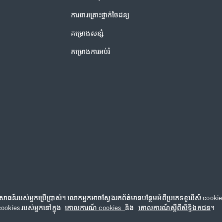
ការពារគ្រោះថ្នាក់ចៃដន្យ
គម្រោងសន្សំ
គម្រោងការអប់រំ
សោធន៍របស់អ្នកប្រើប្រាស់។ លោកអ្នកអាចស្វែងរកព័ត៌មានបន្ថែមអំពីប្រភេទខូឃីស៍ coo
៉ាង។
ookies របស់អ្នកនៅក្នុង
គោលការណ៍ cookies
និង
គោលការណ៍ស្តីពីសិទ្ធិឯកជន
។