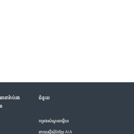
នារ៉ាប់រង​
ជំនួយ
ុន
កម្រងសំណួរចម្លើយ
ពាក្យស្នើសុំកែប្រែ AIA