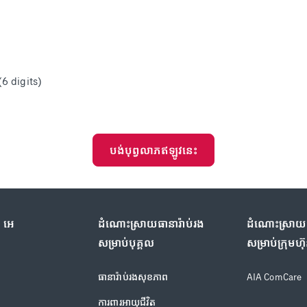
(6 digits)
បង់បុព្វលាភឥឡូវនេះ
យ អេ
ដំណោះស្រាយធានារ៉ាប់រង​
ដំណោះស្រាយធា
សម្រាប់បុគ្គល
សម្រាប់ក្រុមហ៊
ធានារ៉ាប់រងសុខភាព
AIA ComCare
ការពារអាយុជីវិត