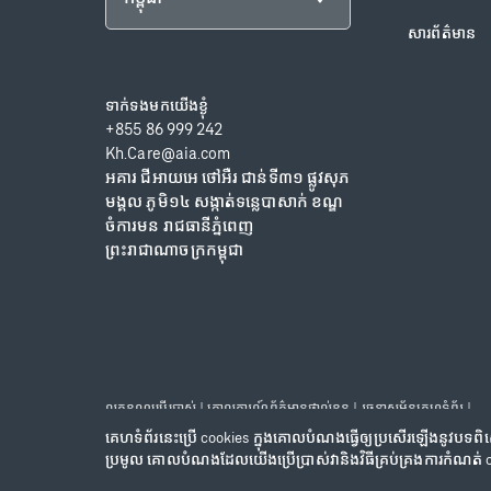
សារព័ត៌មាន
ទាក់ទង​មក​យើង​ខ្ងុំ
+855 86 999 242
Kh.Care@aia.com
អគារ ជីអាយអេ ថៅអឺរ ជាន់ទី៣១ ផ្លូវសុភ
មង្គល ភូមិ១៤ សង្កាត់ទន្លេបាសាក់ ខណ្ឌ
ចំការមន រាជធានីភ្នំពេញ
ព្រះរាជាណាចក្រកម្ពុជា
លក្ខខណ្ឌប្រើប្រាស់
|
គោលការណ៍ព័ត៌មានផ្ទាល់ខ្លួន
|
រចនាសម្ព័ន្ធគេហទំព័រ
|
គេហទំព័រនេះប្រើ cookies ក្នុងគោលបំណងធ្វើឲ្យប្រសើរឡើងនូវបទពិ
រក្សាសិទ្ធិ© 2025 សម្ព័ន្ធក្រុមហ៊ុន និងបុត្រសម្ព័ន្ធ អេ អាយ អេ។ រក្សាសិទ្ធិគ្រប់យ
ប្រមូល គោលបំណងដែលយើងប្រើប្រាស់វានិងវិធីគ្រប់គ្រងការកំណត់ c