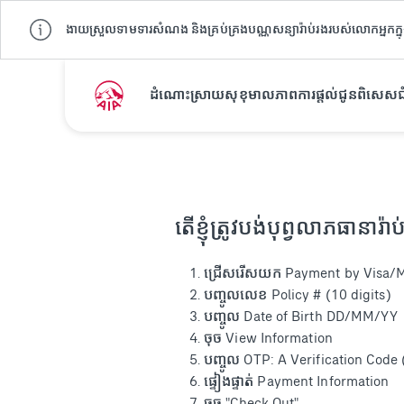
ងាយស្រួលទាមទារសំណង និងគ្រប់គ្រងបណ្ណសន្យារ៉ាប់រងរបស់លោកអ្នកក្នុ
ដំណោះស្រាយ
សុខុមាលភាព
ការផ្តល់ជូនពិសេស
ជ
ទំព័រដើម
ជំនួយ
ដៃគូបង់បុព្វលាភ
តើខ្ញុំត្រូវបង់បុព្វលាភធានារ
ជ្រើសរើសយក Payment by Visa/M
បញ្ចូលលេខ Policy # (10 digits)
បញ្ចូល Date of Birth DD/MM/YY
ចុច View Information
បញ្ចូល OTP: A Verification Code 
ផ្ទៀងផ្ទាត់ Payment Information
ចុច "Check Out"