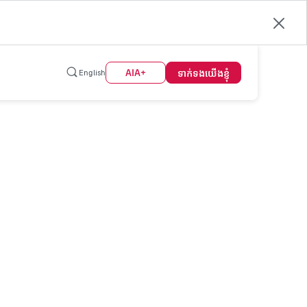
ទាក់ទង​យើង​ខ្ញុំ
AIA+
English