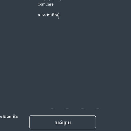
ComCare
ទាក់ទងយើងខ្ញុំ
kies ដែលយើង
យល់ព្រម