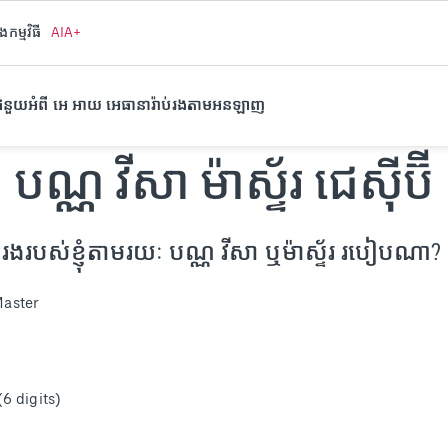
ងកម្មវិធី
AIA+
ំនួយ
អំពី អេ អាយ អេ
ធានារ៉ាប់រងតាមអនឡាញ
បណ្ណ វីសា ម៉ាស្ទ័រ ជេស៊ីប៊ី
៉ាប់រងរបស់ខ្ញុំតាមរយៈ បណ្ណ វីសា ឬម៉ាស្ទ័រ របៀបណា?
aster
(6 digits)